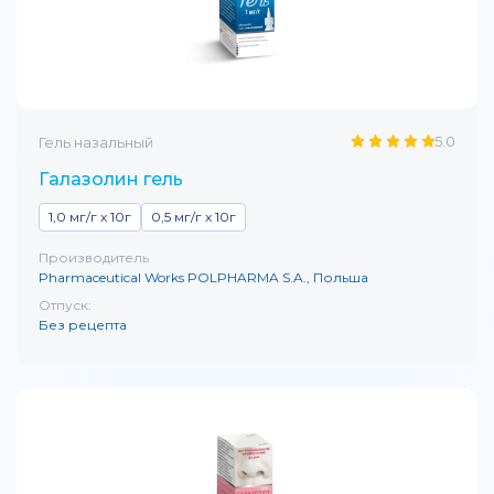
5.0
Гель назальный
Галазолин гель
1,0 мг/г x 10г
0,5 мг/г x 10г
Производитель
Pharmaceutical Works POLPHARMA S.A., Польша
Отпуск:
Без рецепта