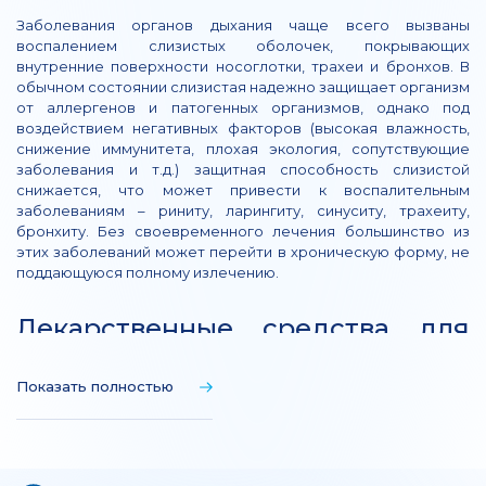
Заболевания органов дыхания чаще всего вызваны
воспалением слизистых оболочек, покрывающих
внутренние поверхности носоглотки, трахеи и бронхов. В
обычном состоянии слизистая надежно защищает организм
от аллергенов и патогенных организмов, однако под
воздействием негативных факторов (высокая влажность,
снижение иммунитета, плохая экология, сопутствующие
заболевания и т.д.) защитная способность слизистой
снижается, что может привести к воспалительным
заболеваниям – риниту, ларингиту, синуситу, трахеиту,
бронхиту. Без своевременного лечения большинство из
этих заболеваний может перейти в хроническую форму, не
поддающуюся полному излечению.
Лекарственные средства для
терапии заболеваний
дыхательной системы
Показать полностью
При лечении заболеваний дыхательного тракта чаще всего
применяются: