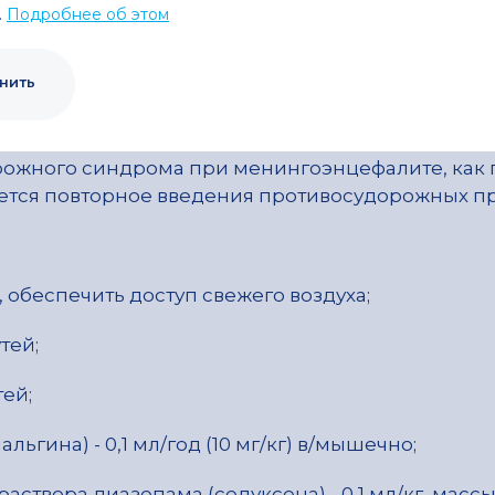
ературе тела свыше 38ºС во время инфекционно
.
Подробнее об этом
секунд до нескольких минут, носит генерализо
ются односторонние и парциальные судороги при
нить
руется
жаропонижающими препаратами
.
димо дифференцировать с судорожным синдро
рожного синдрома при менингоэнцефалите, как 
буется повторное введения противосудорожных п
, обеспечить доступ свежего воздуха;
тей;
ей;
ьгина) - 0,1 мл/год (10 мг/кг) в/мышечно;
створа диазепама (седуксена) - 0,1 мл/кг массы (