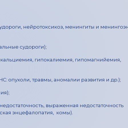
удороги, нейротоксикоз, менингиты и менингоэ
альные судороги);
окальциемия, гипокалиемия, гипомагнийемия,
 опухоли, травмы, аномалии развития и др.);
ия);
недостаточность, выраженная недостаточность
кая энцефалопатия, комы).