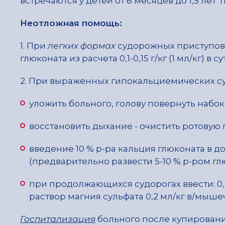
встречаются у детей от 6 месяцев до 1,5 лет 
Неотложная помощь:
1. При
легких формах
судорожных приступов 
глюконата из расчета 0,1-0,15 г/кг (1 мл/кг) в с
2. При выраженных гипокальциемических су
уложить больного, голову повернуть набок
восстановить дыхание - очистить ротовую п
введение 10 % р-ра кальция глюконата в до
(предварительно развести 5-10 % р-ром глю
при продолжающихся судорогах ввести: 0,
раствор магния сульфата 0,2 мл/кг в/мыше
Госпитализация
больного после купирования