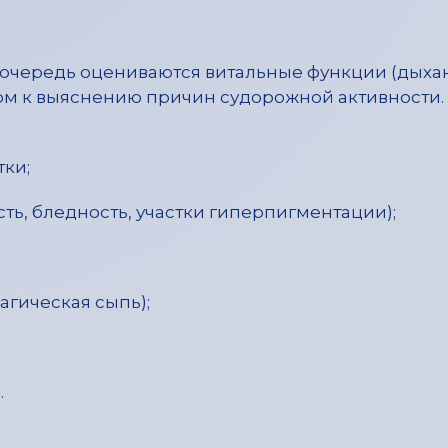
 очередь оцениваются витальные функции (дыха
м к выяснению причин судорожной активности.
тки;
ть, бледность, участки гиперпигментации);
гическая сыпь);
.