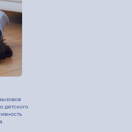
вызовов
ю детского
тивность
а.