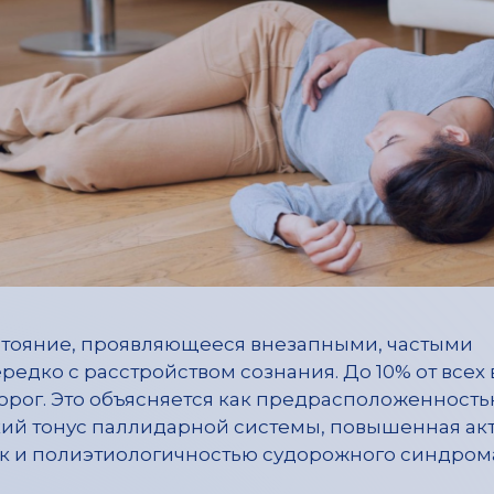
стояние, проявляющееся внезапными, частыми
ко с расстройством сознания. До 10% от всех 
рог. Это объясняется как предрасположенность
кий тонус паллидарной системы, повышенная ак
так и полиэтиологичностью судорожного синдром