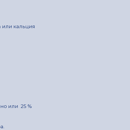
а или кальция
чно или 25 %
а.