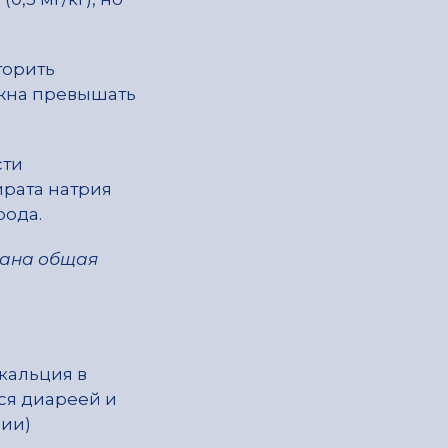
торить
лжна превышать
сти
ирата натрия
рода.
зана общая
кальция в
ся диареей и
лии)