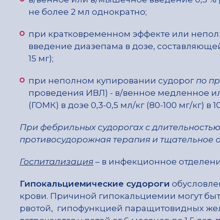
не более 2 мл однократно;
при кратковременном эффекте или неполн
введение диазепама в дозе, составляюще
15 мг);
при неполном купировании судорог
по п
проведения ИВЛ) - в/венное медленное и
(ГОМК) в дозе 0,3-0,5 мл/кг (80-100 мг/кг)
При фебрильных судорогах с длительностью
противосудорожная терапия и тщательное 
Госпитализация
– в инфекционное отделени
Гипокальциемические судороги
обусловле
крови. Причиной гипокальциемии могут бы
рвотой, гипофункцией паращитовидных желе