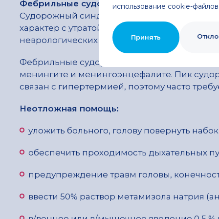
Фебрильные судороги
возникают при темп
использование cookie-файлов
Судорожный синдром длится от нескольких 
характер с утратой сознания (реже развива
Откло
Принять
неврологических нарушений), хорошо купи
Фебрильные судороги на фоне ОРИ необхо
менингите и менингоэнцефалите. Пик судо
связан с гипертермией, поэтому часто тре
Неотложная помощь:
уложить больного, голову повернуть набок
обеспечить проходимость дыхательных пу
предупреждение травм головы, конечност
ввести 50% раствор метамизола натрия (анал
в/венное или в/мышечное введение 0,5 % ра