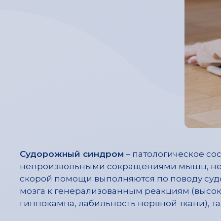
Судорожный синдром
– патологическое со
непроизвольными сокращениями мышц, неред
скорой помощи выполняются по поводу судо
мозга к генерализованным реакциям (высо
гиппокампа, лабильность нервной ткани), 