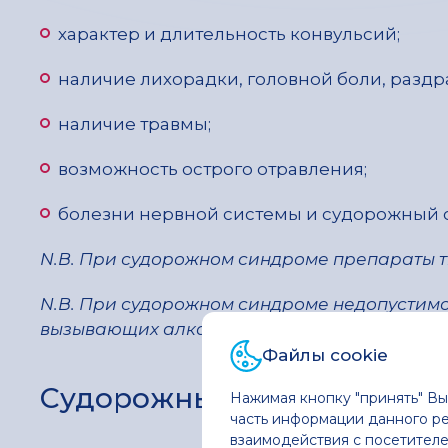
характер и длительность конвульсий;
наличие лихорадки, головной боли, раздр
наличие травмы;
возможность острого отравления;
болезни нервной системы и судорожный 
N
.
B
. При судорожном синдроме препараты т
N
.
B
. При судорожном синдроме недопустимо 
вызывающих алкалоз (может спровоцировать
Файлы cookie
Судорожный синдром при 
Нажимая кнопку "принять" В
часть информации данного ре
взаимодействия с посетителе