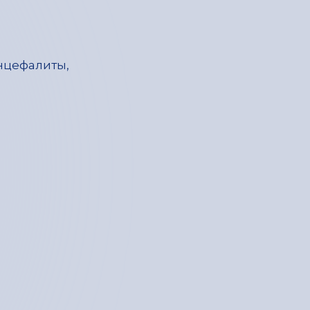
нцефалиты,