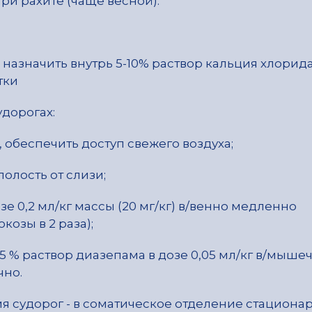
при рахите (чаще весной).
назначить внутрь 5-10% раствор кальция хлорид
утки
дорогах:
, обеспечить доступ свежего воздуха;
олость от слизи;
зе 0,2 мл/кг массы (20 мг/кг) в/венно медленно
козы в 2 раза);
5 % раствор диазепама в дозе 0,05 мл/кг в/мыше
чно.
 судорог - в соматическое отделение стационар