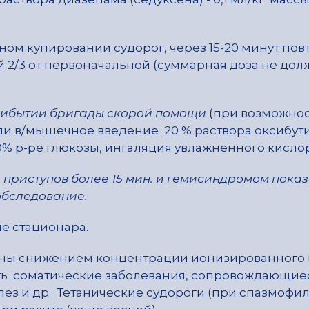
ом купировании судорог, через 15-20 минут пов
й 2/3 от первоначальной (суммарная доза не до
рибытии бригады скорой помощи
(при возможно
ли в/мышечное введение 20 % раствора оксибут
 в 10% р-ре глюкозы, ингаляция увлажненного кисло
 приступов более 15 мин. и гемисиндромом пока
обследование.
е стационара.
ны снижением концентрации ионизированного 
ть соматические заболевания, сопровождающие
з и др. Тетанические судороги (при спазмофи