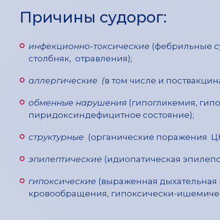
Причины судорог:
инфекционно-токсические
(фебрильные с
столбняк, отравления);
аллергические (
в том числе и поствакцин
обменные нарушения
(гипогликемия, гип
пиридоксиндефицитное состояние);
структурные
(органические поражения ЦНС:
эпилептические
(идиопатическая эпилепс
гипоксические
(выраженная дыхательная 
кровообращения, гипоксически-ишемичес