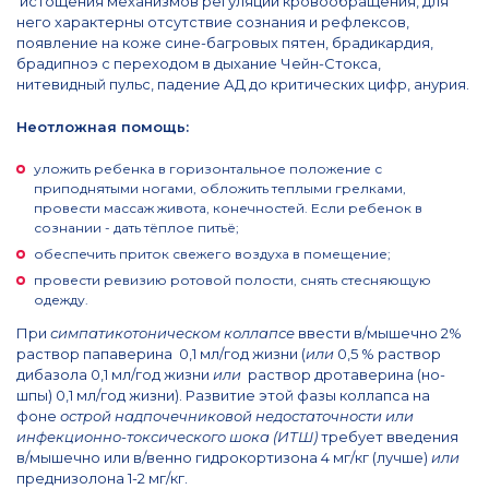
истощения механизмов регуляции кровообращения, для
него характерны отсутствие сознания и рефлексов,
появление на коже сине-багровых пятен, брадикардия,
брадипноэ с переходом в дыхание Чейн-Стокса,
нитевидный пульс, падение АД до критических цифр, анурия.
Неотложная помощь:
уложить ребенка в горизонтальное положение с
приподнятыми ногами, обложить теплыми грелками,
провести массаж живота, конечностей. Если ребенок в
сознании - дать тёплое питьё;
обеспечить приток свежего воздуха в помещение;
провести ревизию ротовой полости, снять стесняющую
одежду.
При
симпатикотоническом
коллапсе
ввести в/мышечно 2%
раствор папаверина 0,1 мл/год жизни (
или
0,5 % раствор
дибазола 0,1 мл/год жизни
или
раствор дротаверина (но-
шпы) 0,1 мл/год жизни). Развитие этой фазы коллапса на
фоне
острой надпочечниковой недостаточности или
инфекционно-токсического шока (ИТШ)
требует введения
в/мышечно или в/венно гидрокортизона 4 мг/кг (лучше)
или
преднизолона 1-2 мг/кг.