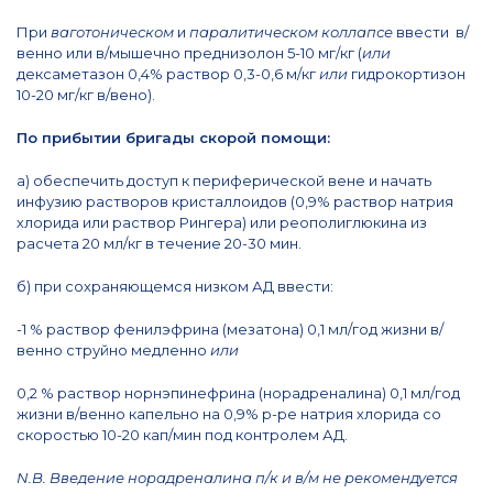
При
ваготоническом
и
паралитическом
коллапсе
ввести в/
венно или в/мышечно преднизолон 5-10 мг/кг (
или
дексаметазон 0,4% раствор 0,3-0,6 м/кг
или
гидрокортизон
10-20 мг/кг в/вено).
По прибытии бригады скорой помощи:
а) обеспечить доступ к периферической вене и начать
инфузию растворов кристаллоидов (0,9% раствор натрия
хлорида или раствор Рингера) или реополиглюкина из
расчета 20 мл/кг в течение 20-30 мин.
б) при сохраняющемся низком АД ввести:
-1 % раствор фенилэфрина (мезатона) 0,1 мл/год жизни в/
венно струйно медленно
или
0,2 % раствор норнэпинефрина (норадреналина) 0,1 мл/год
жизни в/венно капельно на 0,9% р-ре натрия хлорида со
скоростью 10-20 кап/мин под контролем АД.
N
.
B
. Введение норадреналина п/к и в/м не рекомендуется