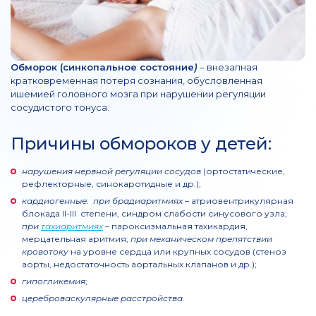
Обморок (синкопальное состояние
)
– внезапная
кратковременная потеря сознания, обусловленная
ишемией головного мозга при нарушении регуляции
сосудистого тонуса.
Причины обмороков у детей:
нарушения нервной регуляции сосудов
(ортостатические,
рефлекторные, синокаротидные и др.);
кардиогенные
:
при брадиаритмиях
– атриовентрикулярная
блокада II-III степени, синдром слабости синусового узла;
при
тахиаритмиях
– пароксизмальная тахикардия,
мерцательная аритмия;
при механическом препятствии
кровотоку
на уровне сердца или крупных сосудов (стеноз
аорты, недостаточность аортальных клапанов и др.);
гипогликемия
;
цереброваскулярные расстройства
.