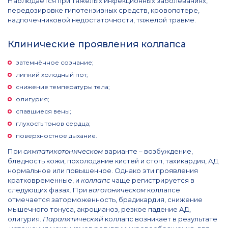
Наблюдается при тяжёлых инфекционных заболеваниях,
передозировке гипотензивных средств, кровопотере,
надпочечниковой недостаточности, тяжелой травме.
Клинические проявления коллапса
затемнённое сознание;
липкий холодный пот;
снижение температуры тела;
олигурия;
спавшиеся вены;
глухость тонов сердца;
поверхностное дыхание.
При
симпатикотоническом
варианте – возбуждение,
бледность кожи, похолодание кистей и стоп, тахикардия, АД
нормальное или повышенное. Однако эти проявления
кратковременные, и
коллапс
чаще регистрируется в
следующих фазах. При
ваготоническом
коллапсе
отмечается заторможенность, брадикардия, снижение
мышечного тонуса, акроцианоз, резкое падение АД,
олигурия.
Паралитический
коллапс возникает в результате