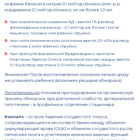
кофеина-бензоата натрия 0,1 мл/год п/кожно (
или
р-р
кордиамина 0,1 мл/год п/кожно), но не более 1,0 мл;
при значительном снижении АД – ввести 1 % раствор
фенилэфрина (мезатона) - 0,1 мл/год (не более 1 мл) в/
мышечно, п/кожно или в/венно струйно;
при гипогликемическом состоянии ввести 20-40% раствор
глюкозы 2 мл/кг в/венно струйно;
при приступе выраженной брадикардии и приступе
Морганьи-Эдемса-Стокса: непрямой массаж сердца, ввести
0,1 % раствор атропина 0,01 мл/кг в/венно струйно.
Внимание! После восстановления сознания нельзя сразу
же усаживать ребенка (возможен рецидив обморока).
Госпитализация
показана при подозрении на органическую
причину обморока, при длительной слабости, артериальной
гипотензии – в профильное отделение стационара.
Коллапс
– острое падение сосудистого тонуса,
сопровождающееся несоответствием между объемом
циркулирующей крови (ОЦК) и объемом сосудистого русла,
гипоксией мозга и угнетением жизненно важных функций.