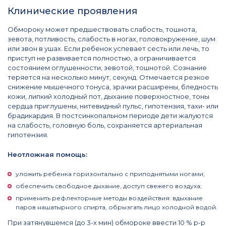
Клинические проявления
Обмороку может предшествовать слабость, тошнота,
зевота, потливость, слабость в ногах, головокружение, шум
или звон в ушах. Если ребенок успевает сесть или лечь, то
приступ не развивается полностью, а ограничивается
состоянием оглушенности, зевотой, тошнотой. Сознание
теряется на несколько минут, секунд. Отмечается резкое
снижение мышечного тонуса, зрачки расширены, бледность
кожи, липкий холодный пот, дыхание поверхностное, тоны
сердца приглушены, нитевидный пульс, гипотензия, тахи- или
брадикардия. В постсинкопальном периоде дети жалуются
на слабость, головную боль, сохраняется артериальная
гипотензия.
Неотложная помощь:
уложить ребенка горизонтально с приподнятыми ногами;
обеспечить свободное дыхание, доступ свежего воздуха;
применить рефлекторные методы воздействия: вдыхание
паров нашатырного спирта, обрызгать лицо холодной водой.
При затянувшемся (до 3-х мин) обмороке ввести 10 % р-р