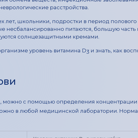
неврологические расстройства.
ех лет, школьники, подростки в период полового
ые несбалансированно питаются, большую часть
зуются солнцезащитными кремами.
 организме уровень витамина D
и знать, как вос
3
ови
, можно с помощью определения концентрации 
3
 можно в любой медицинской лаборатории. Норм