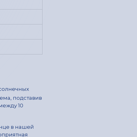
 солнечных
рема, подставив
между 10
лнце в нашей
гоприятная