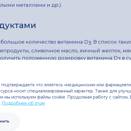
елыми металлами и др.).
дуктами
 большое количество витами­на D
. В список так
3
епродукты, сливочное масло, яичный желток, мяс
получить положенную дозировку витамина D
в с
3
ыбы или 30 яичных желтков, что проблематично. 
мина D
рекомендован допол­нительный прием 
3
ы подтверждаете что яляетесь «медицинским или фармацевти
сурса носит специализированный характер. Также для улучш
D
в препаратах
3
м мы используем файлы cookie. Продолжая работу с сайтом,
.
Подробнее об этом
индивидуально меняться. В периоды дефицита 
нить
ринимать более высокие дозы.