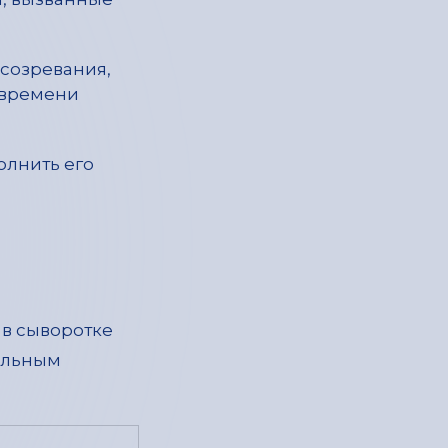
 созревания,
 времени
полнить его
в сыворотке
альным