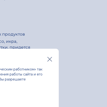
их продуктов
о, икра,
утки, придется
В таком случае
его
препаратов
.
ческим работником» так
ения работы сайта и его
 Вы разрешаете
солнечных дней