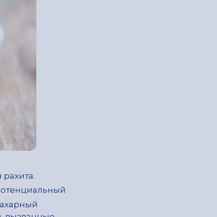
 рахита.
потенциальный
сахарный
я, вызванные