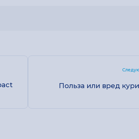
Следую
pact
Польза или вред кур