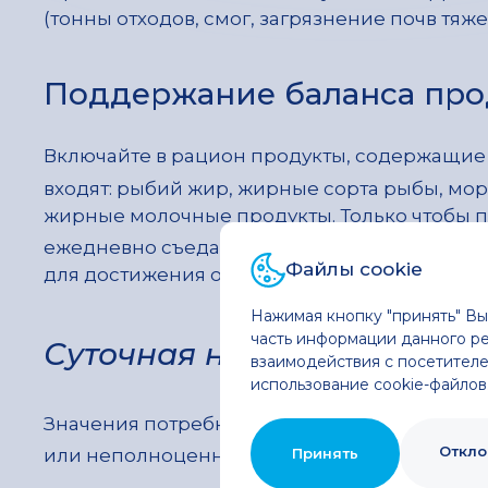
(тонны отходов, смог, загрязнение почв тяж
Поддержание баланса про
Включайте в рацион про­дукты, содержащие
входят: рыбий жир, жирные сорта рыбы, мор
жирные молочные продукты. Только чтобы 
ежедневно съедать не менее 200 г жирной р
Файлы cookie
для достижения оптимального статуса вита
Нажимая кнопку "принять" В
часть информации данного ре
Суточная норма витамина
взаимодействия с посетителе
использование cookie-файлов
Значения потребности в витамине D
могут 
3
Откло
Принять
или неполноценного питания необходимо п