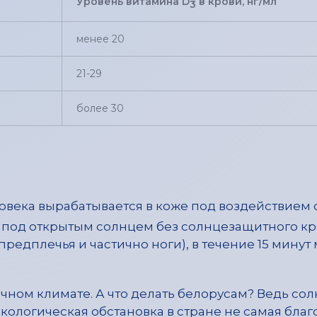
Уровень витамина
D
в крови, нг/мл
3
менее 20
21-29
более 30
овека вырабатывается в коже под воздействием
ете под открытым солнцем без солнцезащитного к
редплечья и частично ноги), в течение 15 минут 
чном климате. А что делать белорусам? Ведь со
 экологическая обстановка в стране не самая бла