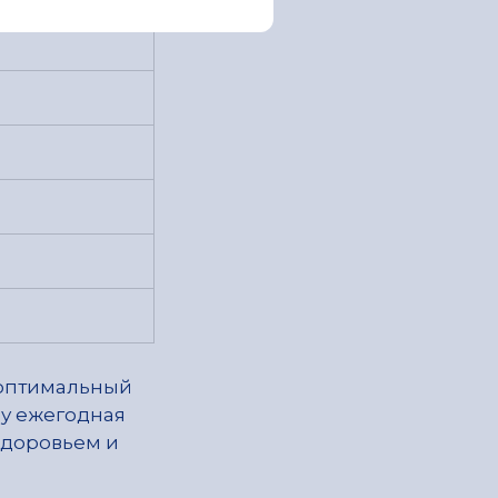
о оптимальный
у ежегодная
здоровьем и